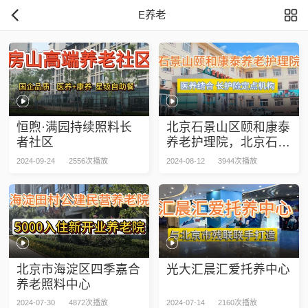
E养老
恒煦·满园持续照料长
北京石景山区颐和康泰
者社区
养老护理院，北京石景
山区颐和康泰养老护理
2024-09-24
2556次播放
2024-08-12
3944次播放
院介绍
北京市海淀区四季嘉合
光大汇晨汇爱托养中心
养老照料中心
2024-07-30
4872次播放
2024-07-14
2160次播放