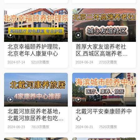
北京幸福颐养护理院，
首厚大家友谊养老社
北京老年人康复中心
区,西城区高端养老社
区
2024-07-14
5210次播放
2024-06-24
2733次播放
北戴河旅居养老基地，
北戴河平安秦康颐养中
北戴河旅居养老包吃包
心
住
2024-06-23
7813次播放
2024-06-21
7520次播放