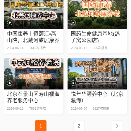
中国康养｜恒颐汇•燕
国药生命健康基地(鸽
山院，北戴河旅居康养
子窝公园店)
2024-06-14
1642次播放
2024-06-12
665次播放
北京石景山区寿山福海
悦年华颐养中心（北京
养老服务中心
瀛海）
2024-06-12
7865次播放
2024-06-04
8827次播放
1
2