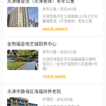
天津椿萱茂（天津奥体）老年公寓
老年公寓
/
床位304张
天津市南开区卫津南路112号卫宁大
厦椿萱茂（天津奥体）老年公寓
6000元-20000元
金煦福金地艺城颐养中心
老年公寓
/
床位222张
天津市津南区辛庄镇鑫盛路与建明
道交口（金地艺城悦府小区配建4号
楼）
3700元-9600元
天津市静海区海福祥养老院
护理院
/
床位300张