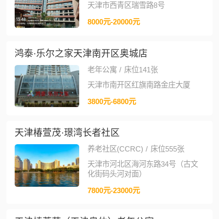
天津市西青区瑞雪路8号
8000元-20000元
鸿泰·乐尔之家天津南开区奥城店
老年公寓
/
床位141张
天津市南开区红旗南路金庄大厦
3800元-6800元
天津椿萱茂·璟湾长者社区
养老社区(CCRC)
/
床位555张
天津市河北区海河东路34号（古文
化街码头河对面）
7800元-23000元