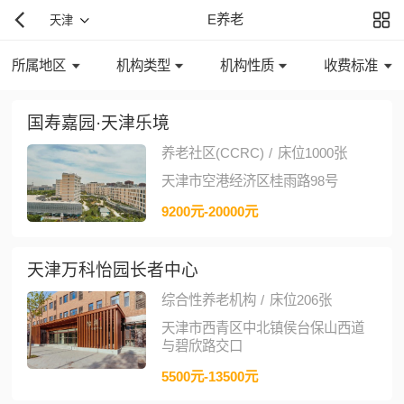
E养老
天津
所属地区
机构类型
机构性质
收费标准
国寿嘉园·天津乐境
养老社区(CCRC)
/
床位1000张
天津市空港经济区桂雨路98号
9200元-20000元
天津万科怡园长者中心
综合性养老机构
/
床位206张
天津市西青区中北镇侯台保山西道
与碧欣路交口
5500元-13500元