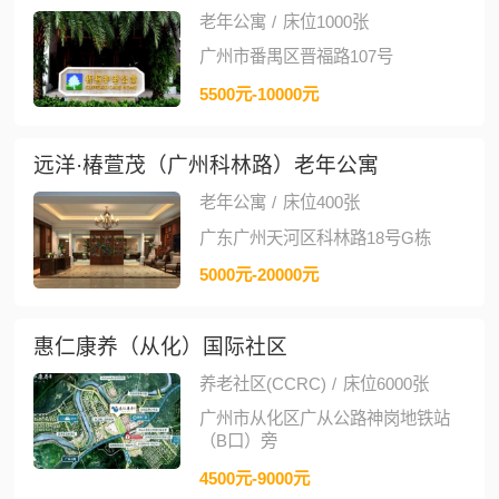
老年公寓
/
床位1000张
广州市番禺区晋福路107号
5500元-10000元
远洋·椿萱茂（广州科林路）老年公寓
老年公寓
/
床位400张
广东广州天河区科林路18号G栋
5000元-20000元
惠仁康养（从化）国际社区
养老社区(CCRC)
/
床位6000张
广州市从化区广从公路神岗地铁站
（B口）旁
4500元-9000元