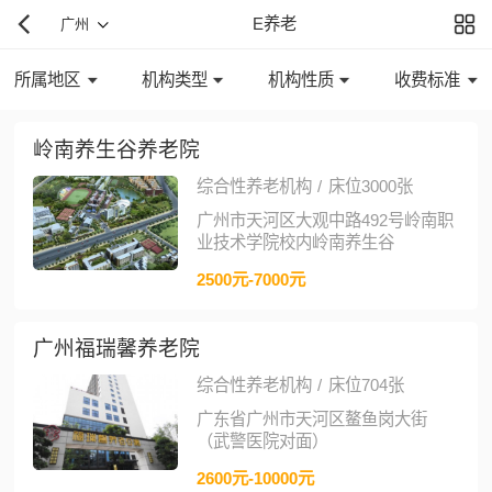
E养老
广州
所属地区
机构类型
机构性质
收费标准
岭南养生谷养老院
综合性养老机构
/
床位3000张
广州市天河区大观中路492号岭南职
业技术学院校内岭南养生谷
2500元-7000元
广州福瑞馨养老院
综合性养老机构
/
床位704张
广东省广州市天河区鳌鱼岗大街
（武警医院对面）
2600元-10000元