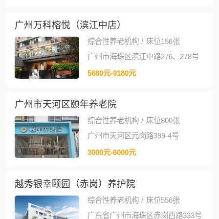
广州万科榕悦（滨江中店）
综合性养老机构
/
床位156张
广州市海珠区滨江中路276、278号
5680元-9180元
广州市天河区颐年养老院
综合性养老机构
/
床位800张
广州市天河区元岗路399-4号
3000元-6000元
越秀银幸颐园（赤岗）养护院
综合性养老机构
/
床位556张
广东省广州市海珠区赤岗西路333号