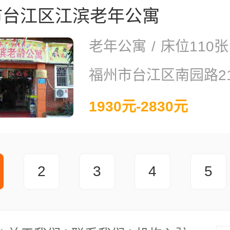
市台江区江滨老年公寓
老年公寓
/
床位110张
福州市台江区南园路2
1930元-2830元
2
3
4
5