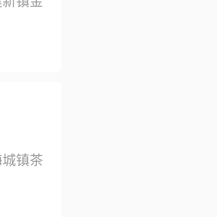
建新镇金
梅城镇茶