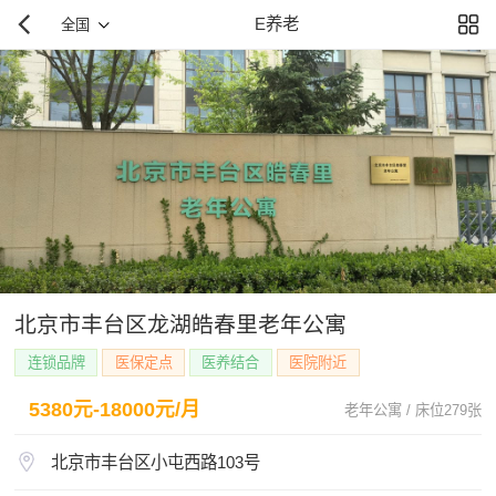
E养老
全国
北京市丰台区龙湖皓春里老年公寓
连锁品牌
医保定点
医养结合
医院附近
5380元-18000元/月
老年公寓 / 床位279张
北京市丰台区小屯西路103号